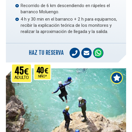
Recorrido de 6 km descendiendo en rápeles el
barranco Moluengo.
4 h y 30 min en el barranco + 2 h para equiparnos,
recibir la explicación teórica de los monitores y
realizar la aproximación de llegada y la salida.
HAZ TU RESERVA
45
40
€
€
NIÑO*
ADULTO