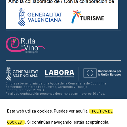
Empresa beneficiaria de una Ayuda de la Consellería de Economía
Sostenible, Sectores Productivos, Comercio y Trabajo.
Importe recibido: 25.200 €.
Finalidad contratación personas desempleadas mayores 50 años.
Esta web utiliza cookies. Puedes ver aquí la
POLÍTICA DE
. Si continúas navegando, estás aceptándola.
COOKIES
© 2026
Ruting
.es