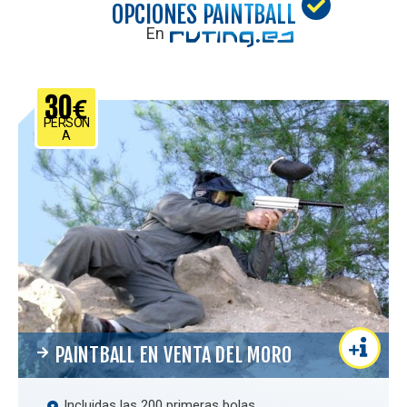
OPCIONES PAINTBALL
En
30
€
PERSON
A
PAINTBALL EN VENTA DEL MORO
Incluidas las 200 primeras bolas.