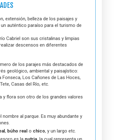
DADES
n, extensión, belleza de los paisajes y
 un auténtico paraíso para el turismo de
ío Cabriel son sus cristalinas y limpias
realizar descensos en diferentes
número de los parajes más destacados de
és geológico, ambiental y paisajístico:
e la Fonseca, Los Cañones de Las Hoces,
ete, Casas del Río, etc.
a y flora son otro de los grandes valores
el nombre al parque. Es muy abundante y
ones.
eal
,
búho real
o
chico
, y un largo etc.
tesoro es la
nutria
, la cual representa un