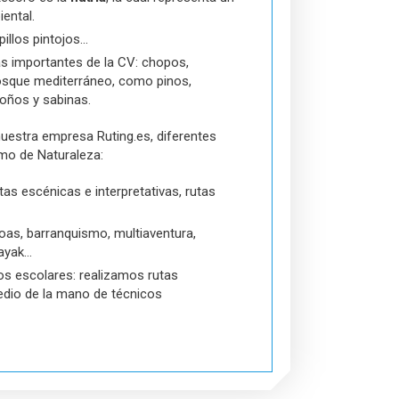
iental.
pillos pintojos…
ás importantes de la CV: chopos,
bosque mediterráneo, como pinos,
roños y sabinas.
nuestra empresa Ruting.es, diferentes
smo de Naturaleza:
tas escénicas e interpretativas, rutas
noas, barranquismo, multiaventura,
kayak…
os escolares: realizamos rutas
edio de la mano de técnicos