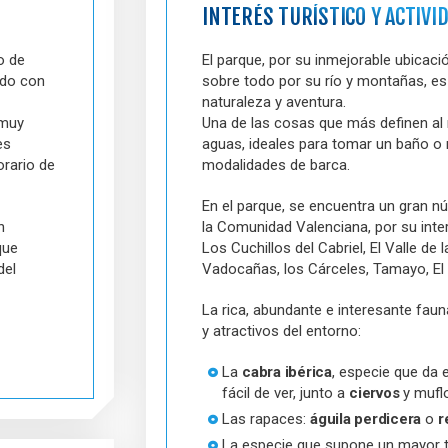
INTERÉS TURÍSTICO Y ACTIVI
o de
El parque, por su inmejorable ubicació
ado con
sobre todo por su río y montañas, es
naturaleza y aventura.
 muy
Una de las cosas que más definen al r
es
aguas, ideales para tomar un baño o 
orario de
modalidades de barca.
En el parque, se encuentra un gran 
n
la Comunidad Valenciana, por su inter
que
Los Cuchillos del Cabriel, El Valle d
del
Vadocañas, los Cárceles, Tamayo, El T
La rica, abundante e interesante faun
y atractivos del entorno:
La
cabra ibérica
, especie que da 
fácil de ver, junto a
ciervos
y mufl
Las rapaces:
águila perdicera
o
r
La especie que supone un mayor 