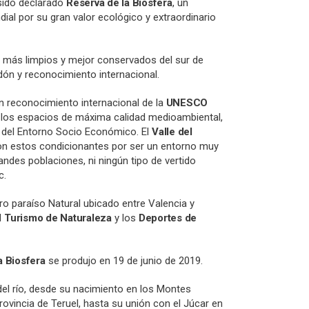
sido declarado
Reserva de la Biosfera
, un
ial por su gran valor ecológico y extraordinario
los más limpios y mejor conservados del sur de
dón y reconocimiento internacional.
 reconocimiento internacional de la
UNESCO
 los espacios de máxima calidad medioambiental,
s del Entorno Socio Económico. El
Valle del
 estos condicionantes por ser un entorno muy
ndes poblaciones, ni ningún tipo de vertido
c.
aro paraíso Natural ubicado entre Valencia y
l
Turismo de Naturaleza
y los
Deportes de
a Biosfera
se produjo en 19 de junio de 2019.
del río, desde su nacimiento en los Montes
rovincia de Teruel, hasta su unión con el Júcar en