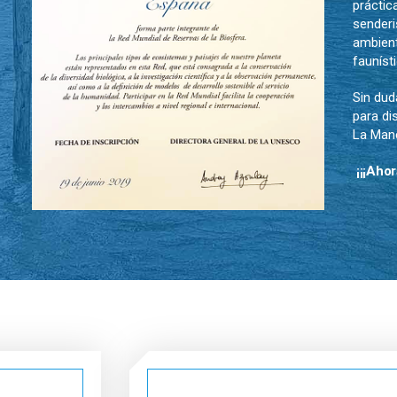
práctic
senderi
ambient
fauníst
Sin dud
para di
La Man
¡¡¡Ahor