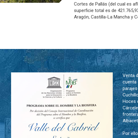
Cortes de Pallás (del cual es af
superficie total es de 421.765,
Aragón, Castilla-La Mancha y 
Venta d
cuenta 
parajes
Cuchill
Hoces d
Cárcele
fronter
Albace
Por ell